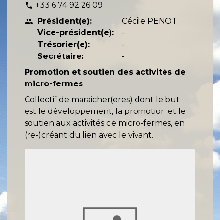
+33 6 74 92 26 09
phone
Président(e):
Cécile PENOT
people
Vice-président(e):
-
Trésorier(e):
-
Secrétaire:
-
Promotion et soutien des activités de
micro-fermes
Collectif de maraicher(eres) dont le but
est le développement, la promotion et le
soutien aux activités de micro-fermes, en
(re-)créant du lien avec le vivant.