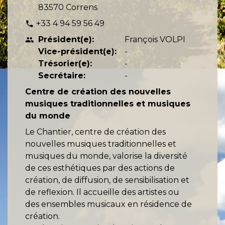
83570 Correns
+33 4 94 59 56 49
phone
Président(e):
François VOLPI
people
Vice-président(e):
-
Trésorier(e):
-
Secrétaire:
-
Centre de création des nouvelles
musiques traditionnelles et musiques
du monde
Le Chantier, centre de création des
nouvelles musiques traditionnelles et
musiques du monde, valorise la diversité
de ces esthétiques par des actions de
création, de diffusion, de sensibilisation et
de reflexion. Il accueille des artistes ou
des ensembles musicaux en résidence de
création.