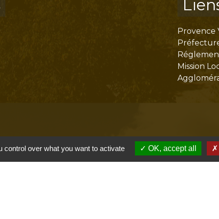
s
Lien
Provence 
Préfectur
Réglementa
Mission Lo
Aggloméra
 control over what you want to activate
OK, accept all
olitique de confidentialité
-
Accessibilité
-
Plan du site