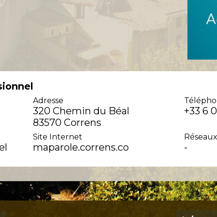
sionnel
Adresse
Télépho
320 Chemin du Béal
+33 6 
83570 Correns
Site Internet
Réseaux
el
maparole.correns.co
-