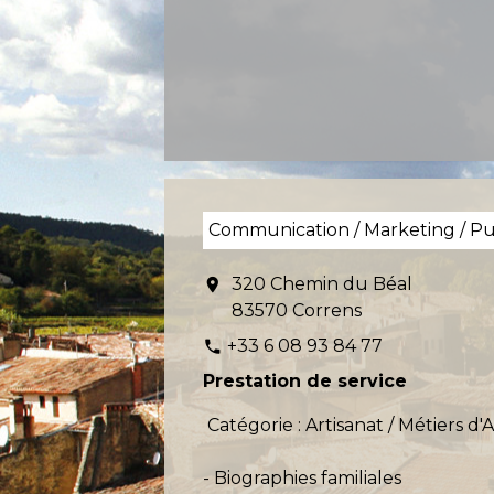
Communication / Marketing / Pu
320 Chemin du Béal
location_on
83570 Correns
+33 6 08 93 84 77
phone
Prestation de service
Catégorie : Artisanat / Métiers d'A
- Biographies familiales