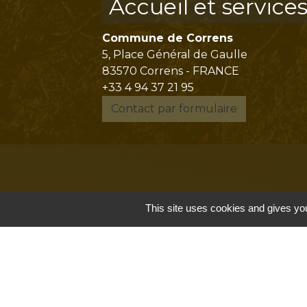
Accueil et service
Commune de Correns
5, Place Général de Gaulle
83570 Correns - FRANCE
+33 4 94 37 21 95
Contact par formulaire
This site uses cookies and gives you
Mentions légales
-
P