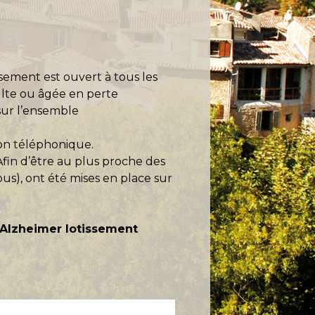
issement est ouvert à tous les
ulte ou âgée en perte
 sur l’ensemble
ion téléphonique.
 Afin d’être au plus proche des
ous), ont été mises en place sur
r Alzheimer lotissement