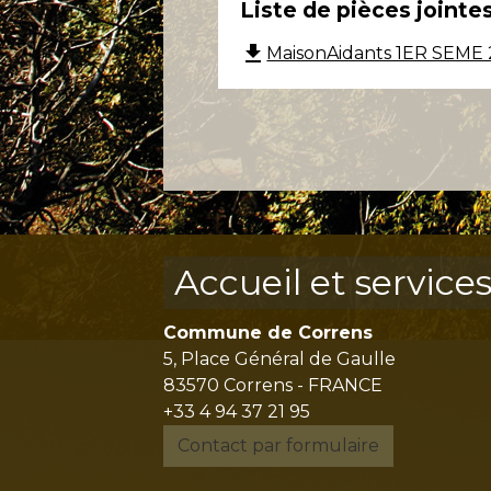
Liste de pièces jointe
file_download
MaisonAidants 1ER SEME 2
Accueil et service
Commune de Correns
5, Place Général de Gaulle
83570 Correns - FRANCE
+33 4 94 37 21 95
Contact par formulaire