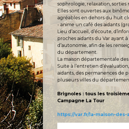
sophrologie, relaxation, sorties n
Elles sont ouvertes aux binôme
agréables en dehors du huit clo
- anime un café des aidants (g
Lieu d’accueil, d’écoute, d’info
proches aidants du Var ayant 
d’autonomie, afin de les renseig
du département.
La maison départementale des 
Suite à l’entretien d’évaluation
aidants, des permanences de pro
plusieurs villes du départemen
Brignoles : tous les troisiè
Campagne La Tour
https://var.fr/la-maison-des-