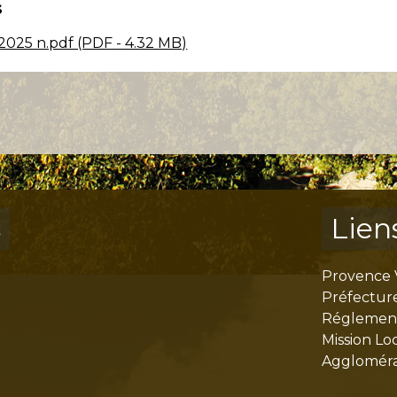
s
025 n.pdf (PDF - 4.32 MB)
s
Lien
Provence 
Préfectur
Réglementa
Mission Lo
Aggloméra