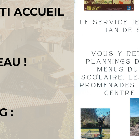
MULTI ACCUEIL
AU !
G :