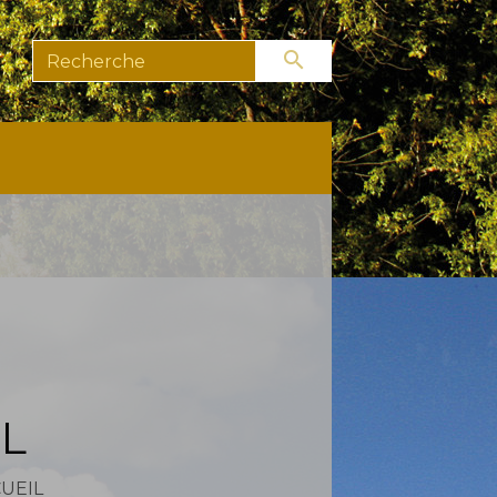
search
L
UEIL