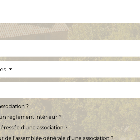
res
ssociation ?
r un règlement intérieur ?
éressée d'une association ?
r de l'assemblée générale d'une association ?