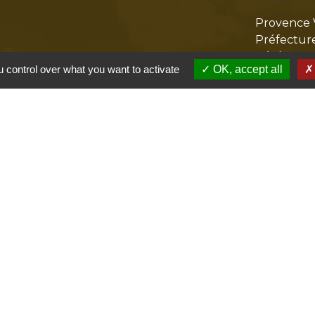
Provence 
Préfectur
Réglementa
 control over what you want to activate
OK, accept all
Mission Lo
Aggloméra
olitique de confidentialité
-
Accessibilité
-
Plan du site
Site créé en partenariat avec Réseau des Communes