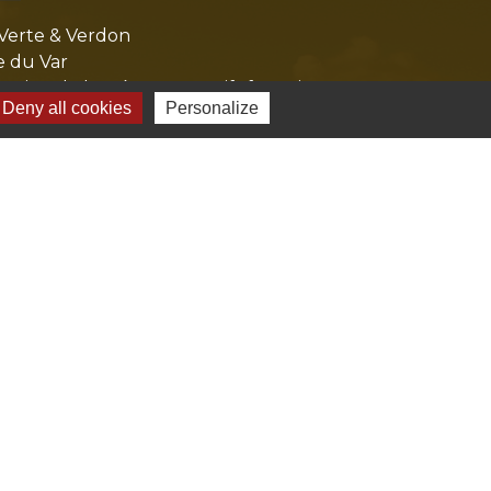
Verte & Verdon
e du Var
tion de l'accès aux massifs forestiers
Deny all cookies
Personalize
cal Ouest Var
tion Provence Verte
-
Gestion des cookies