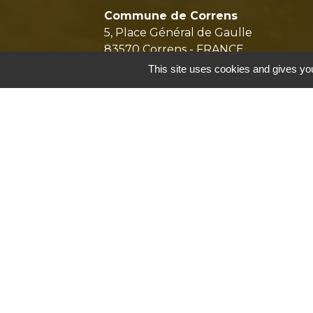
Commune de Correns
5, Place Général de Gaulle
83570 Correns - FRANCE
+33 4 94 37 21 95
This site uses cookies and gives you
Contact par formulaire
Mentions légales
-
P