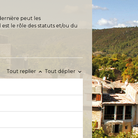
dernière peut les
 est le rôle des statuts et/ou du
Tout replier
Tout déplier
keyboard_arrow_up
keyboard_arrow_down