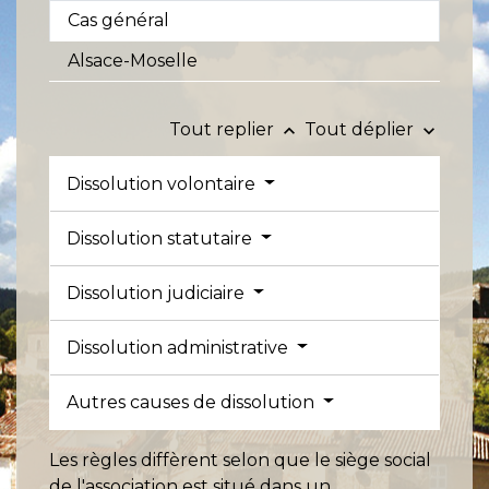
Cas général
Alsace-Moselle
Tout replier
Tout déplier
keyboard_arrow_up
keyboard_arrow_down
Dissolution volontaire
Dissolution statutaire
Dissolution judiciaire
Dissolution administrative
Autres causes de dissolution
Les règles diffèrent selon que le siège social
de l'association est situé dans un