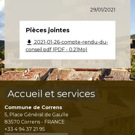
29/01/2021
Pièces jointes
file_download
2021-01-26-compte-rendu-du-
conseil.pdf (PDF - 0.21Mo)
Accueil et services
Commune de Correns
5, Place Général de Gaulle
83570 Correns - FRANCE
+33 4 94 37 21 95