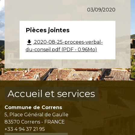
03/09/2020
Pièces jointes
file_download
2020-08-25-procees-verbal-
du-conseil.pdf (PDF - 0.96Mo)
Accueil et services
Commune de Correns
5, Place Général de Gaulle
83570 Correns - FRANCE
+33 4 94 37 21 95