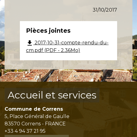
31/10/2017
Pièces jointes
file_download
2017-10-31-compte-rendu-du-
cm.pdf (PDF - 2.36Mo)
Accueil et services
Commune de Correns
5, Place Général de Gaulle
83570 Correns - FRANCE
+33 4 94 37 21 95