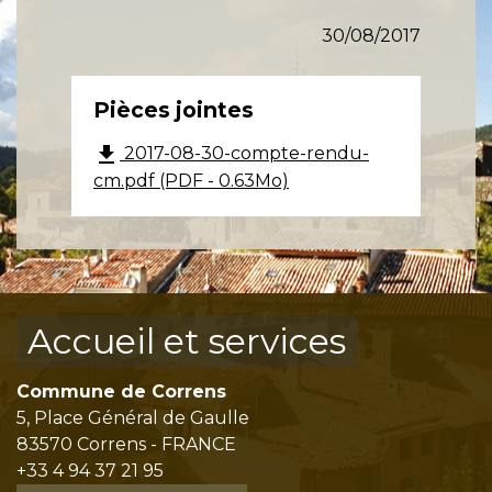
30/08/2017
Pièces jointes
file_download
2017-08-30-compte-rendu-
cm.pdf (PDF - 0.63Mo)
Accueil et services
Commune de Correns
5, Place Général de Gaulle
83570 Correns - FRANCE
+33 4 94 37 21 95