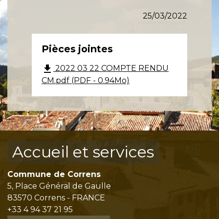
25/03/2022
Pièces jointes
file_download
2022 03 22 COMPTE RENDU
CM.pdf (PDF - 0.94Mo)
Accueil et services
Commune de Correns
5, Place Général de Gaulle
83570 Correns - FRANCE
+33 4 94 37 21 95