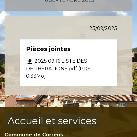
16 SEPTEMBRE 2025
23/09/2025
Pièces jointes
file_download
2025 09 16 LISTE DES
DELIBERATIONS.pdf (PDF -
0.33Mo)
Accueil et services
Commune de Correns