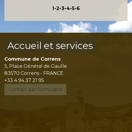
1
-2
-3
-4
-5
-6
Accueil et services
Commune de Correns
5, Place Général de Gaulle
83570 Correns - FRANCE
+33 4 94 37 21 95
Contact par formulaire