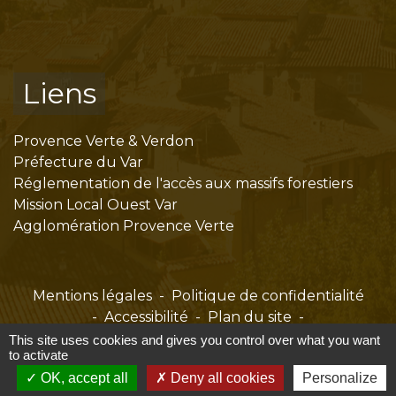
Liens
Provence Verte & Verdon
Préfecture du Var
Réglementation de l'accès aux massifs forestiers
Mission Local Ouest Var
Agglomération Provence Verte
Mentions légales
-
Politique de confidentialité
-
Accessibilité
-
Plan du site
-
Gestion des cookies
This site uses cookies and gives you control over what you want
to activate
OK, accept all
Deny all cookies
Personalize
Site créé en partenariat avec Réseau des Communes