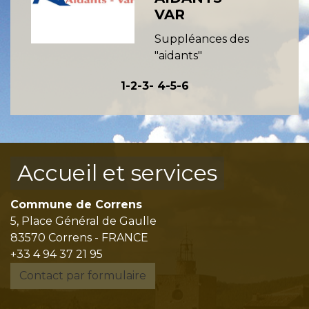
VAR
Suppléances des
"aidants"
1
-2
-3
-
4
-5
-6
Accueil et services
Commune de Correns
5, Place Général de Gaulle
83570 Correns - FRANCE
+33 4 94 37 21 95
Contact par formulaire