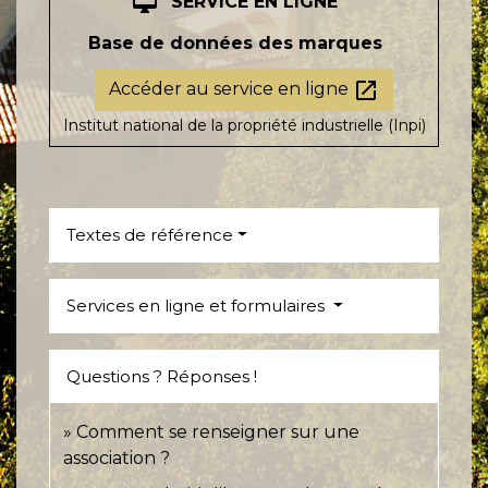
desktop_mac
SERVICE EN LIGNE
Base de données des marques
open_in_new
Accéder au service en ligne
Institut national de la propriété industrielle (Inpi)
Textes de référence
Services en ligne et formulaires
Questions ? Réponses !
Comment se renseigner sur une
association ?